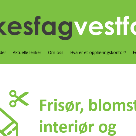
der
Aktuelle lenker
Om oss
Hva er et opplæringskontor?
F