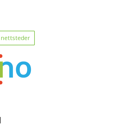
 nettsteder
d