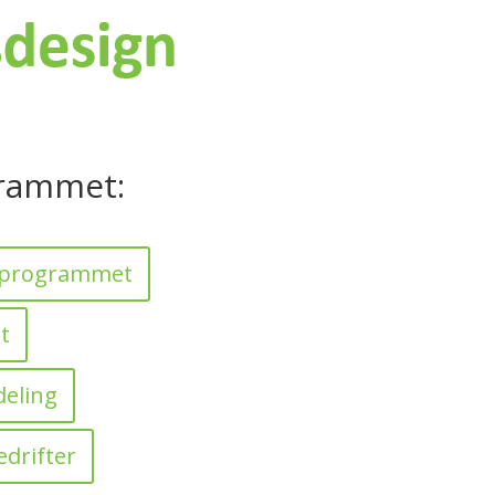
rammet:
sprogrammet
t
deling
edrifter