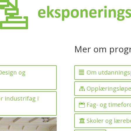
Mer om prog
Design og
Om utdanning
Opplæringsløpe
 industrifag i
Fag- og timefor
Skoler og læreb