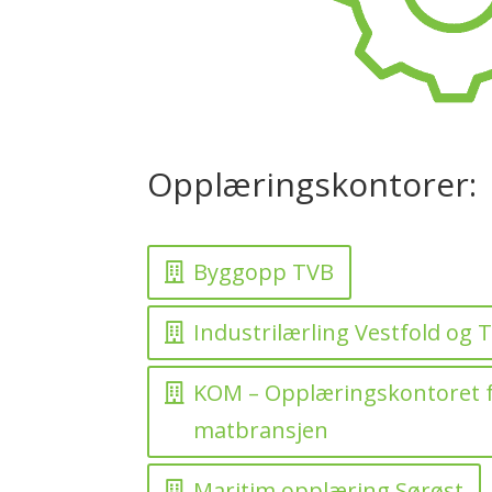
Opplæringskontorer:
Byggopp TVB
Industrilærling Vestfold og 
KOM – Opplæringskontoret f
matbransjen
Maritim opplæring Sørøst