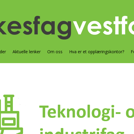
der
Aktuelle lenker
Om oss
Hva er et opplæringskontor?
F