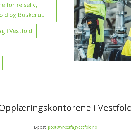
for reiseliv,
fold og Buskerud
g i Vestfold
Opplæringskontorene i Vestfol
E-post:
post@yrkesfagvestfold.no