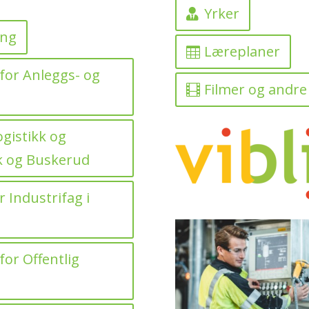
Yrker
ing
Læreplaner
for Anleggs- og
Filmer og andre
gistikk og
k og Buskerud
 Industrifag i
or Offentlig